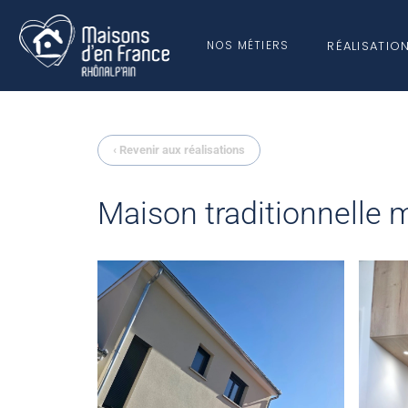
RÉALISATIO
NOS MÉTIERS
NOS MÉCÉ
‹ Revenir aux réalisations
QUI SOMMES-
CONSTRUCTION
NOUS ?
Maison traditionnelle
MAISONS SUR MESURE
MAISONS HORS D’