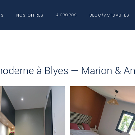
NS
NOS OFFRES
BLOG/ACTUALITÉS
À PROPOS
NOS
NATS
PARTENAIRES
RÉNOVATION
EXT
 moderne à Blyes — Marion & A
EAU HORS D’AIR