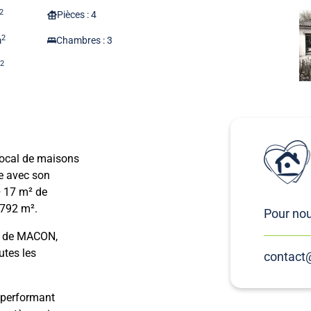
2
Pièces : 4
2
m
Chambres : 3
2
m
local de maisons
e avec son
+ 17 m² de
 792 m².
Pour nou
es de MACON,
utes les
contact
 performant