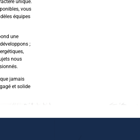
ractère unique.
ponibles, vous
fidèles équipes
spond une
 développons ;
ergétiques,
ujets nous
sionnés.
 que jamais
ngagé et solide