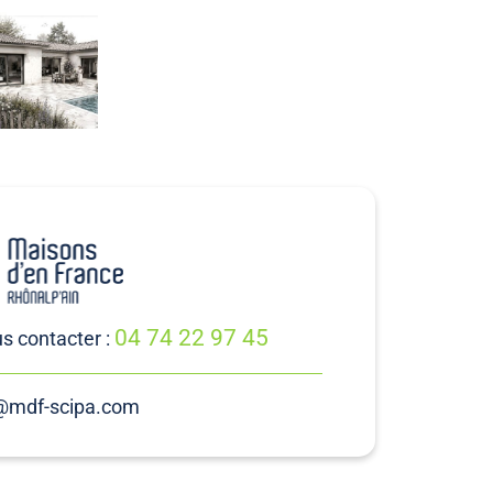
04 74 22 97 45
s contacter :
@mdf-scipa.com