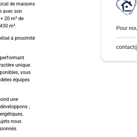
local de maisons
e avec son
e + 20 m² de
 430 m².
Pour nou
ilisé à proximité
contact
 performant
ractère unique.
ponibles, vous
fidèles équipes
spond une
 développons ;
ergétiques,
ujets nous
sionnés.