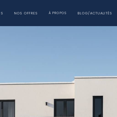
NS
NOS OFFRES
BLOG/ACTUALITÉS
À PROPOS
NOS
NATS
PARTENAIRES
RÉNOVATION
EXT
EAU HORS D’AIR