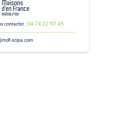
04 74 22 97 45
s contacter :
@mdf-scipa.com