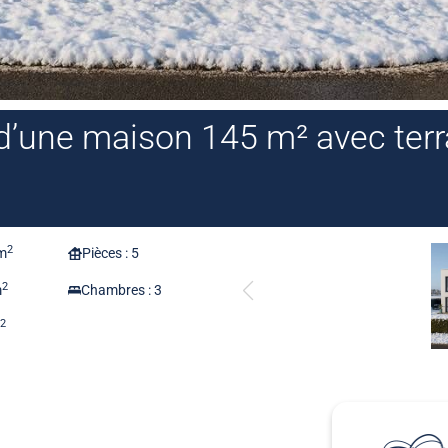
 d’une maison 145 m² avec ter
2
 m
Pièces : 5
2
m
Chambres : 3
2
m