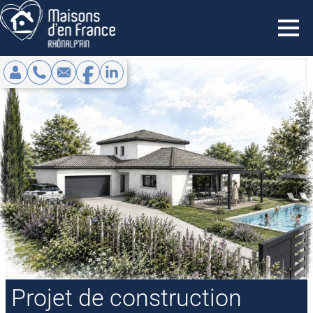
NOS OFFRES
RÉNOVATION
À PROPOS
EXTENSION
QUI SOMMES-NOUS ?
BLOG/ACTUALITÉS
NOS MÉCÉNATS
ESPACE CLIENT
SUIVIS PROJET
NOS PARTENAIRES
CONTACTEZ NOUS
Projet de construction