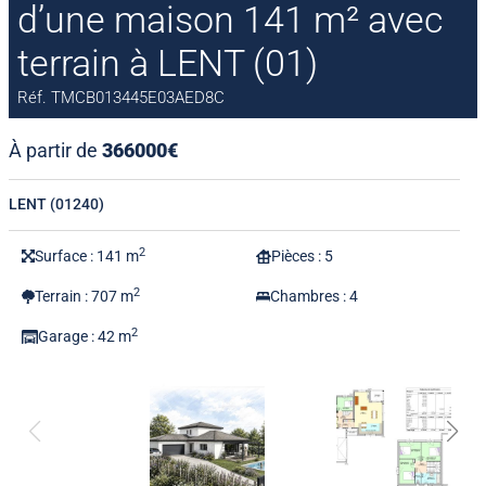
d’une maison 141 m² avec
terrain à LENT (01)
Réf. TMCB013445E03AED8C
À partir de
366000€
LENT (01240)
2
Surface : 141 m
Pièces : 5
2
Terrain : 707 m
Chambres : 4
2
Garage : 42 m