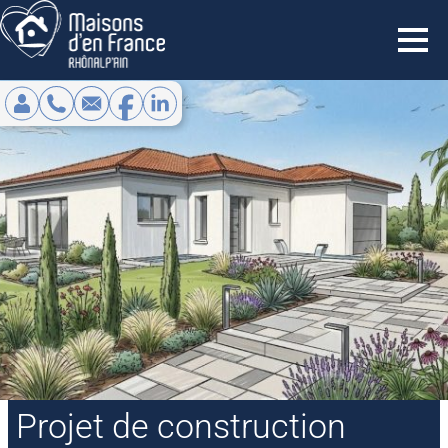
NOS OFFRES
RÉNOVATION
À PROPOS
EXTENSION
QUI SOMMES-NOUS ?
BLOG/ACTUALITÉS
NOS MÉCÉNATS
ESPACE CLIENT
SUIVIS PROJET
NOS PARTENAIRES
CONTACTEZ NOUS
Projet de construction