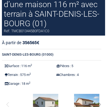
d’une maison 116 m² avec
terrain à SAINT-DENIS-LES-
BOURG (01)
Réf. TMCB013445B0FDA1C0
À partir de
356565€
SAINT-DENIS-LES-BOURG (01000)
2
Surface : 116 m
Pièces : 5
2
Terrain : 575 m
Chambres : 4
2
Garage : 18 m