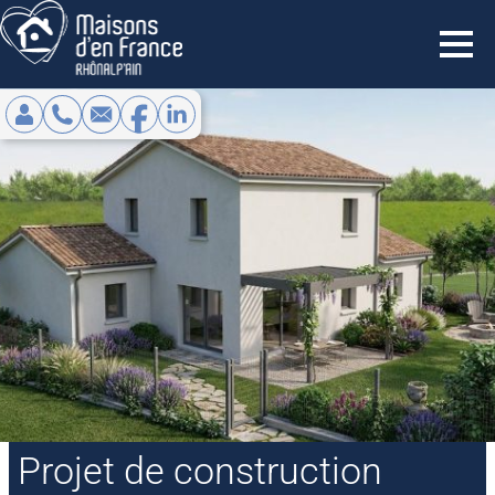
NOS OFFRES
RÉNOVATION
À PROPOS
EXTENSION
QUI SOMMES-NOUS ?
BLOG/ACTUALITÉS
NOS MÉCÉNATS
ESPACE CLIENT
SUIVIS PROJET
NOS PARTENAIRES
CONTACTEZ NOUS
Projet de construction